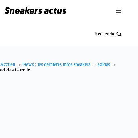
Passer
au
contenu
Rechercher
Accueil
→
News : les dernières infos sneakers
→
adidas
→
adidas Gazelle