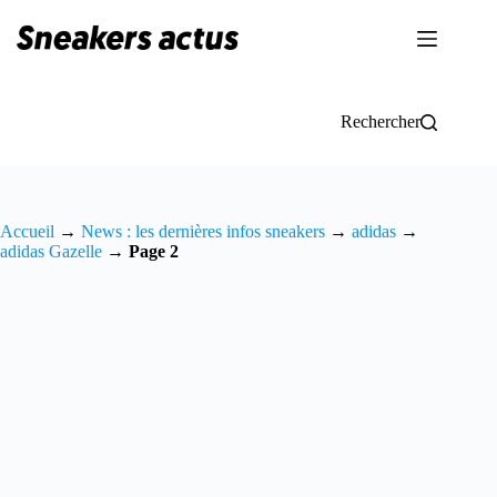
Passer
au
contenu
Rechercher
Accueil
→
News : les dernières infos sneakers
→
adidas
→
adidas Gazelle
→
Page 2