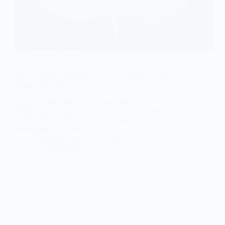
adidas Gazelle
Cloud White Collegiate Green : la adidas Gazelle
Indoor très Celtics
Depuis le lancement de la Hemp de Sean
Wotherspoon, peut-être que des gens perçoivent
différent le modèle autrefois employé pour les
entraînements en salle.
Sneakers-actus
2 février 2024
1 commentaire