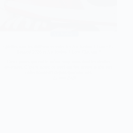
Air Jordan 1
Quelles sont les différences entre les Air Jordan 1 Low OG
Banned 2026 et Air Jordan 1 Low Chicago ?
Deux paires qui ont le même sang mais dont les destins
divergent. C’est le genre de duel qui fait perdre la tête aux
collectionneurs depuis quarante ans.
22 mai 2026