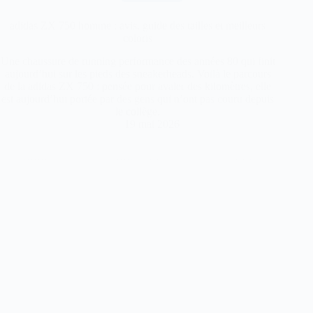
adidas ZX 750 homme : avis, guide des tailles et meilleurs
coloris
Une chaussure de running performance des années 80 qui finit
aujourd’hui sur les pieds des sneakerheads. Voilà le parcours
de la adidas ZX 750 : pensée pour avaler des kilomètres, elle
est aujourd’hui portée par des gens qui n’ont pas couru depuis
le collège.
19 mai 2026