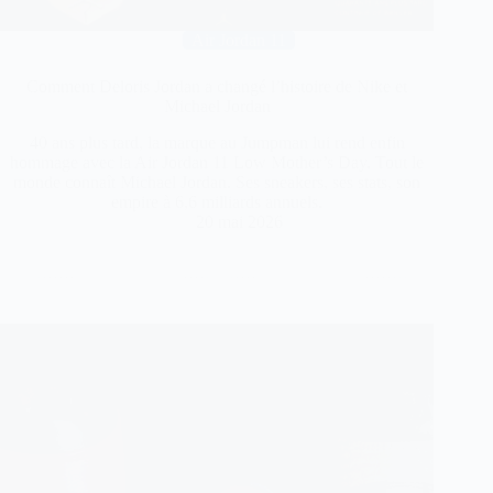
Air Jordan 11
Comment Deloris Jordan a changé l’histoire de Nike et
Michael Jordan
40 ans plus tard, la marque au Jumpman lui rend enfin
hommage avec la Air Jordan 11 Low Mother’s Day. Tout le
monde connaît Michael Jordan. Ses sneakers, ses stats, son
empire à 6,6 milliards annuels.
20 mai 2026