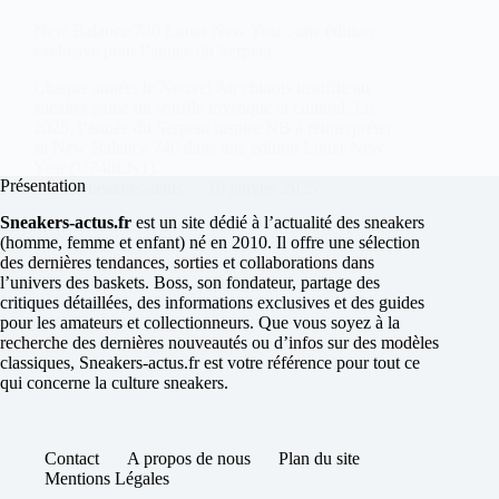
New Balance 740 Lunar New Year : une édition
exclusive pour l’année du Serpent
Chaque année, le Nouvel An chinois insuffle au
sneaker game un souffle mystique et culturel. En
2025, l’année du Serpent inspire NB à réinterpréter
sa New Balance 740 dans une édition Lunar New
Year (U740LN1).
Présentation
Sneakers-actus
16 janvier 2025
Sneakers-actus.fr
est un site dédié à l’actualité des sneakers
(homme, femme et enfant) né en 2010. Il offre une sélection
des dernières tendances, sorties et collaborations dans
l’univers des baskets. Boss, son fondateur, partage des
critiques détaillées, des informations exclusives et des guides
pour les amateurs et collectionneurs. Que vous soyez à la
recherche des dernières nouveautés ou d’infos sur des modèles
classiques, Sneakers-actus.fr est votre référence pour tout ce
qui concerne la culture sneakers.
Contact
A propos de nous
Plan du site
Mentions Légales