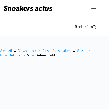
Passer
au
contenu
Rechercher
Accueil
→
News : les dernières infos sneakers
→
Sneakers
New Balance
→
New Balance 740