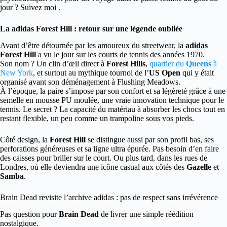
jour ? Suivez moi .
La adidas Forest Hill : retour sur une légende oubliée
Avant d’être détournée par les amoureux du streetwear, la
adidas
Forest Hill
a vu le jour sur les courts de tennis des années 1970.
Son nom ? Un clin d’œil direct à
Forest Hills
,
quartier du
Queens
à
New York
, et surtout au mythique tournoi de l’
US Open
qui y était
organisé avant son déménagement à Flushing Meadows.
À l’époque, la paire s’impose par son confort et sa légèreté grâce à une
semelle en mousse PU moulée, une vraie innovation technique pour le
tennis. Le secret ? La capacité du matériau à absorber les chocs tout en
restant flexible, un peu comme un trampoline sous vos pieds.
Côté design, la
Forest Hill
se distingue aussi par son profil bas, ses
perforations généreuses et sa ligne ultra épurée. Pas besoin d’en faire
des caisses pour briller sur le court. Ou plus tard, dans les rues de
Londres, où elle deviendra une icône casual aux côtés des
Gazelle
et
Samba
.
Brain Dead revisite l’archive adidas : pas de respect sans irrévérence
Pas question pour
Brain Dead
de livrer une simple réédition
nostalgique.