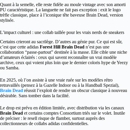
Quant à la semelle, elle reste fidèle au moule vintage avec son amorti
PU caractéristique. La languette ne fait pas exception : exit le logo
trèfle classique, place à l’iconique tête baveuse Brain Dead, version
stylisée.
L’impact culturel : une collab taillée pour les vrais nerds de sneakers
Certains crieront au sacrilège. D’autres au génie pur. Ce qui est sûr,
c’est que cette adidas
Forest Hill Brain Dead
n’est pas une
collaboration “passe-partout” destinée à la masse. Elle cible une niche
d’amateurs éclairés : ceux qui savent reconnaître un vrai modèle
archive, ceux qui voient plus loin que le dernier coloris hype de Yeezy
ou Samba.
En 2025, où l’on assiste à une vraie ruée sur les modèles rétro
retravaillés (pensez à la Gazelle Indoor ou à la Handball Spezial),
Brain Dead
réussit l’exploit de rendre un obscur classique à nouveau
désirable. Sans tomber dans la facilité.
Le drop est prévu en édition limitée, avec distribution via les canaux
Brain Dead
et certains comptes Consortium triés sur le volet. Inutile
de préciser : le resell risque de flamber, surtout auprès des
collectionneurs de collabs adidas confidentielles.