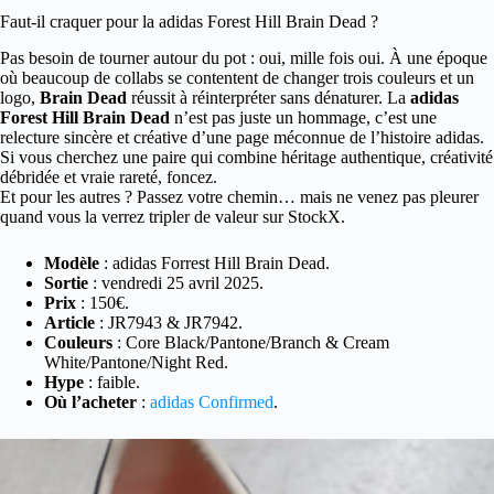
Faut-il craquer pour la adidas Forest Hill Brain Dead ?
Pas besoin de tourner autour du pot : oui, mille fois oui. À une époque
où beaucoup de collabs se contentent de changer trois couleurs et un
logo,
Brain Dead
réussit à réinterpréter sans dénaturer. La
adidas
Forest Hill Brain Dead
n’est pas juste un hommage, c’est une
relecture sincère et créative d’une page méconnue de l’histoire adidas.
Si vous cherchez une paire qui combine héritage authentique, créativité
débridée et vraie rareté, foncez.
Et pour les autres ? Passez votre chemin… mais ne venez pas pleurer
quand vous la verrez tripler de valeur sur StockX.
Modèle
: adidas Forrest Hill Brain Dead.
Sortie
: vendredi 25 avril 2025.
Prix
: 150€.
Article
: JR7943 & JR7942.
Couleurs
: Core Black/Pantone/Branch & Cream
White/Pantone/Night Red.
Hype
: faible.
Où l’acheter
:
adidas Confirmed
.