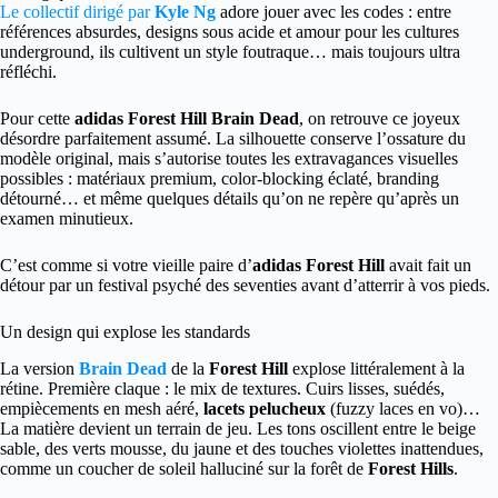
Le collectif dirigé par
Kyle Ng
adore jouer avec les codes : entre
références absurdes, designs sous acide et amour pour les cultures
underground, ils cultivent un style foutraque… mais toujours ultra
réfléchi.
Pour cette
adidas Forest Hill Brain Dead
, on retrouve ce joyeux
désordre parfaitement assumé. La silhouette conserve l’ossature du
modèle original, mais s’autorise toutes les extravagances visuelles
possibles : matériaux premium, color-blocking éclaté, branding
détourné… et même quelques détails qu’on ne repère qu’après un
examen minutieux.
C’est comme si votre vieille paire d’
adidas Forest Hill
avait fait un
détour par un festival psyché des seventies avant d’atterrir à vos pieds.
Un design qui explose les standards
La version
Brain Dead
de la
Forest Hill
explose littéralement à la
rétine. Première claque : le mix de textures. Cuirs lisses, suédés,
empiècements en mesh aéré,
lacets pelucheux
(fuzzy laces en vo)…
La matière devient un terrain de jeu. Les tons oscillent entre le beige
sable, des verts mousse, du jaune et des touches violettes inattendues,
comme un coucher de soleil halluciné sur la forêt de
Forest Hills
.