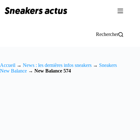
Passer
au
contenu
Rechercher
Accueil
→
News : les dernières infos sneakers
→
Sneakers
New Balance
→
New Balance 574