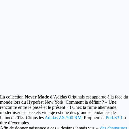
La collection
Never Made
d’Adidas Originals est apparue à la face du
monde lors du Hypefest New York.
Comment la définir ? « Une
rencontre entre le passé et le présent » ! Chez la firme allemande,
moderniser les baskets vintage est une des grandes tendances de
l’année 2018. Citons les
Adidas ZX 500 RM
, Prophere et
Pod-S3.1
à
titre d’exemples.
Afin de donner naissance à ces « designs jamais vus »,
des chaussures