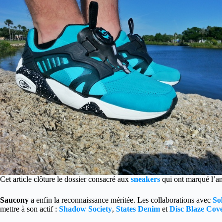
Cet article clôture le dossier consacré aux
sneakers
qui ont marqué l’an
Saucony
a enfin la reconnaissance méritée. Les collaborations avec
So
mettre à son actif :
Shadow Society
,
States Denim
et
Disc Blaze Cov