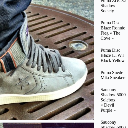
Puma ZDC82
Shadow
Society
Puma Disc
Blaze Ronnie
Fieg « The
Cove »
Puma Disc
Blaze LTWT
Black Yellow
Puma Suede
Mita Sneakers
Saucony
Shadow 5000
Solebox
« Devil
Purple »
Saucony
Shadow 6000