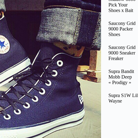
Pick Your
Shoes x Bait
Saucony Grid
9000 Packer
Shoes
Saucony Grid
9000 Sneaker
Freaker
Supra Bandit
Mobb Deep
« Prodigy »
Supra S1W Lil
Wayne