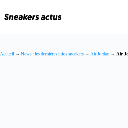
Passer
au
contenu
Accueil
→
News : les dernières infos sneakers
→
Air Jordan
→
Air J