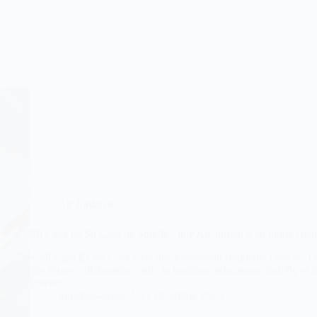
Air Jordan 8
Mi Casa Es Su Casa de Solefly : une Air Jordan 8 en mode ciga
« Mi Casa Es Su Casa » est une expression fréquente chez les L
née d’une collaboration entre la boutique miamienne Solefly et 
trouver.
Sneakers-actus
21 décembre 2023