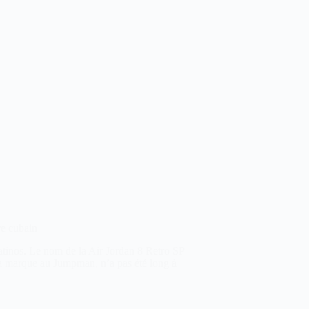
re cubain
atinos. Le nom de la Air Jordan 8 Retro SP
la marque au Jumpman, n’a pas été long à