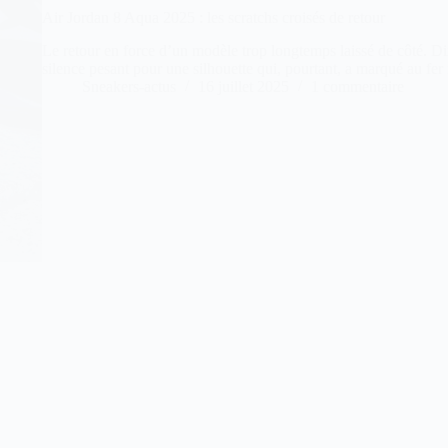
Air Jordan 8 Aqua 2025 : les scratchs croisés de retour
Le retour en force d’un modèle trop longtemps laissé de côté. D
silence pesant pour une silhouette qui, pourtant, a marqué au fe
Sneakers-actus
16 juillet 2025
1 commentaire