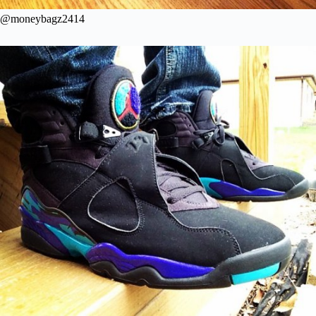
@moneybagz2414