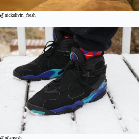
@nickslivin_fresh
@n8smash