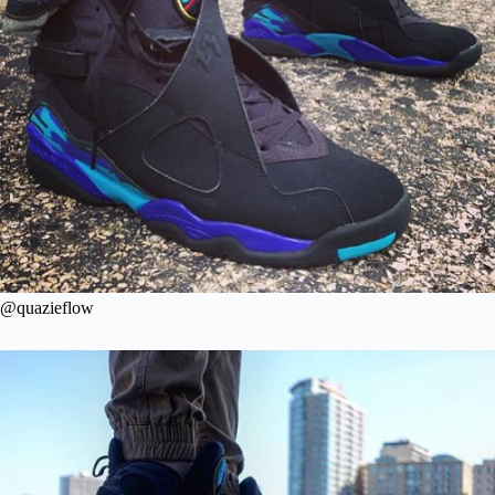
@quazieflow