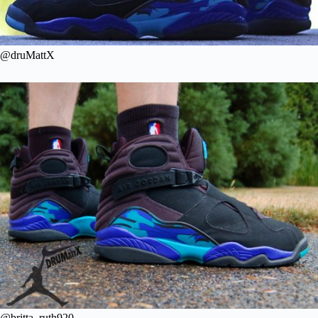
@druMattX
@britta_ruth920