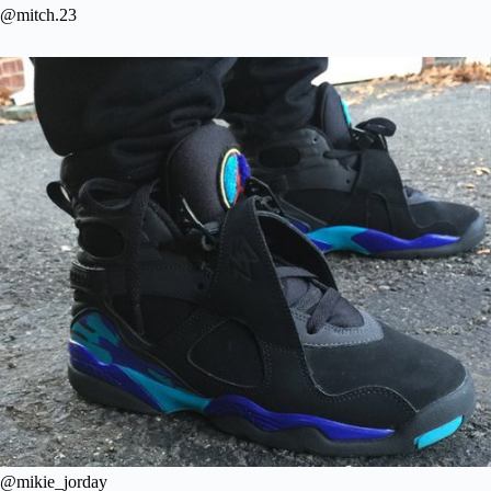
@mitch.23
@mikie_jorday