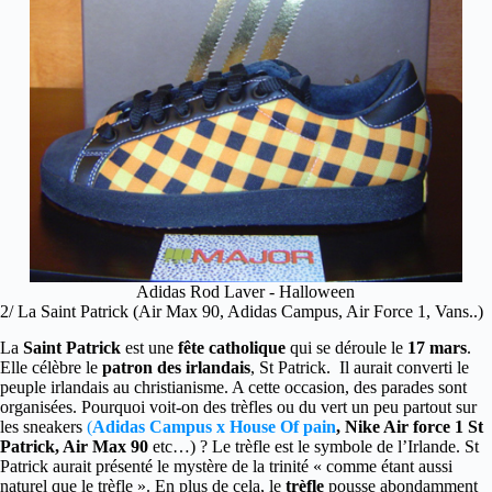
Adidas Rod Laver - Halloween
2/ La Saint Patrick (Air Max 90, Adidas Campus, Air Force 1, Vans..)
La
Saint Patrick
est une
fête catholique
qui se déroule le
17 mars
.
Elle célèbre le
patron
des irlandais
, St Patrick. Il aurait converti le
peuple irlandais au christianisme. A cette occasion, des parades sont
organisées. Pourquoi voit-on des trèfles ou du vert un peu partout sur
les sneakers
(
Adidas Campus x House Of pain
, Nike Air force 1 St
Patrick, Air Max 90
etc…) ? Le trèfle est le symbole de l’Irlande. St
Patrick aurait présenté le mystère de la trinité « comme étant aussi
naturel que le trèfle ». En plus de cela, le
trèfle
pousse abondamment