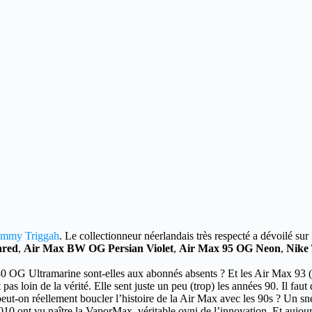
mmy Triggah
. Le collectionneur néerlandais très respecté a dévoilé sur
ared
,
Air Max BW OG Persian Violet
,
Air Max 95 OG Neon
,
Nike
180 OG Ultramarine sont-elles aux abonnés absents ? Et les Air Max 93
t pas loin de la vérité. Elle sent juste un peu (trop) les années 90. Il fa
 peut-on réellement boucler l’histoire de la Air Max avec les 90s ? Un s
2010 ont vu naître la VaporMax, véritable ovni de l’innovation. Et aujo