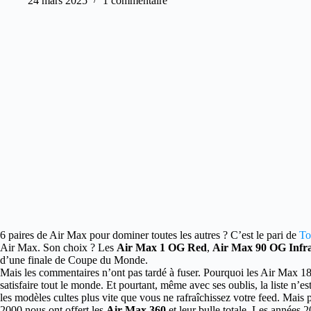
24 mars 2025
1 commentaire
6 paires de Air Max pour dominer toutes les autres ? C’est le pari de
To
Air Max. Son choix ?
Les
Air Max 1 OG Red
,
Air Max 90 OG Infr
d’une finale de Coupe du Monde.
Mais les commentaires n’ont pas tardé à fuser. Pourquoi les Air Max 
satisfaire tout le monde. Et pourtant, même avec ses oublis, la liste n’es
les modèles cultes plus vite que vous ne rafraîchissez votre feed. Mais
2000 nous ont offert les
Air Max 360
et leur bulle totale. Les années 