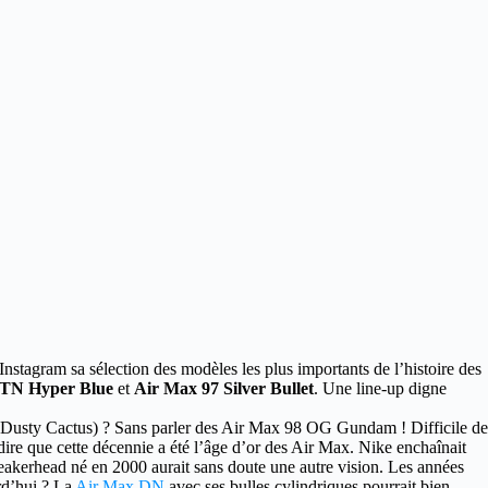
 Instagram sa sélection des modèles les plus importants de l’histoire des
 TN Hyper Blue
et
Air Max 97 Silver Bullet
. Une line-up digne
 (Dusty Cactus) ? Sans parler des Air Max 98 OG Gundam ! Difficile de
ut dire que cette décennie a été l’âge d’or des Air Max. Nike enchaînait
neakerhead né en 2000 aurait sans doute une autre vision. Les années
urd’hui ? La
Air Max DN
avec ses bulles cylindriques pourrait bien