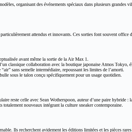
s modèles, organisant des événements spéciaux dans plusieurs grandes vill
articulièrement attendus et innovants. Ces sorties font souvent office d
ceptualisée avant même la sortie de la Air Max 1.
 d’un classique collaboration avec la boutique japonaise Atmos Tokyo, él
“air” sans semelle intermédiaire, repoussant les limites de l’amorti.
ulle sous le talon conçu spécifiquement pour un usage quotidien.
ulaire reste celle avec Sean Wotherspoon, auteur d’une paire hybride : 
its totalement nouveaux intégrant la culture sneaker contemporaine.
nable. Ils recherchent avidement les éditions limitées et les pièces rare