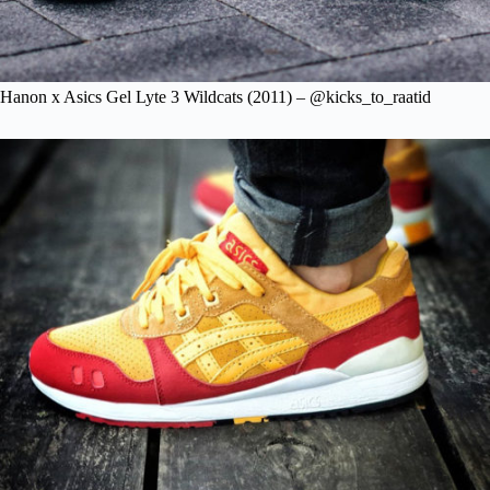
Hanon x Asics Gel Lyte 3 Wildcats (2011) – @kicks_to_raatid