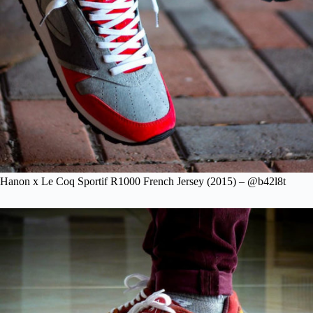
Hanon x Le Coq Sportif R1000 French Jersey (2015) – @b42l8t