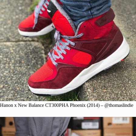
Hanon x New Balance CT300PHA Phoenix (2014) – @thomaslindie