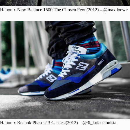
Hanon x New Balance 1500 The Chosen Few (2012) – @max.loewe
Hanon x Reebok Phase 2 3 Castles (2012) – @3l_koleccionista