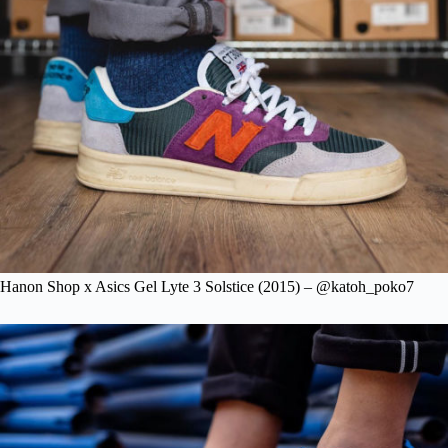
Hanon Shop x Asics Gel Lyte 3 Solstice (2015) – @katoh_poko7