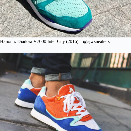
Hanon x Diadora V7000 Inter City (2016) – @sjwsneakers