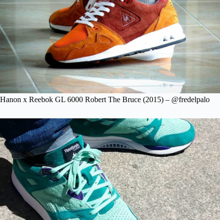
Hanon x Reebok GL 6000 Robert The Bruce (2015) – @fredelpalo