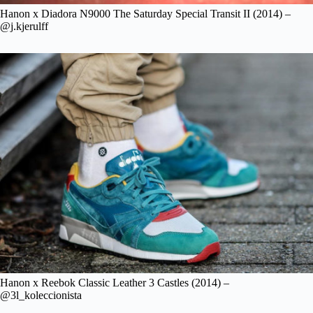
Hanon x Diadora N9000 The Saturday Special Transit II (2014) –
@j.kjerulff
Hanon x Reebok Classic Leather 3 Castles (2014) –
@3l_koleccionista