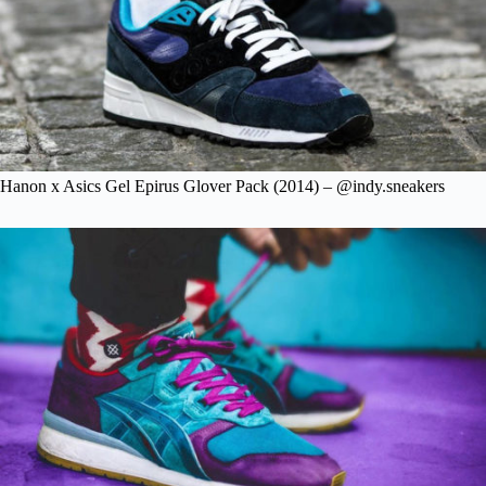
Hanon x Asics Gel Epirus Glover Pack (2014) – @indy.sneakers