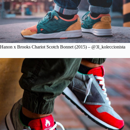
Hanon x Brooks Chariot Scotch Bonnet (2015) – @3l_koleccionista