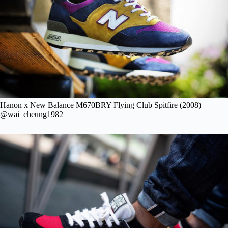
Hanon x New Balance M670BRY Flying Club Spitfire (2008) –
@wai_cheung1982