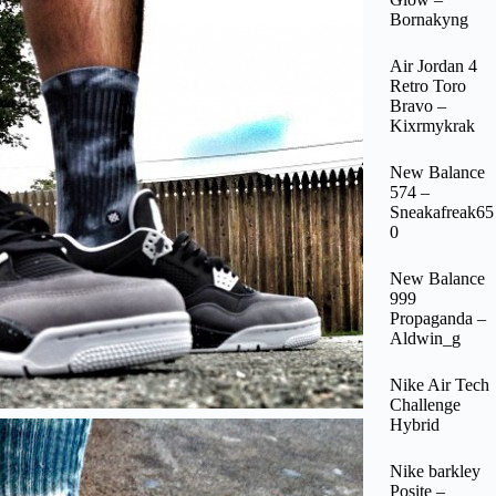
Bornakyng
Air Jordan 4
Retro Toro
Bravo –
Kixrmykrak
New Balance
574 –
Sneakafreak65
0
New Balance
999
Propaganda –
Aldwin_g
Nike Air Tech
Challenge
Hybrid
Nike barkley
Posite –