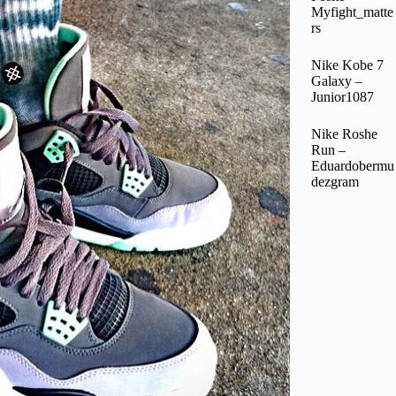
Myfight_matte
rs
Nike Kobe 7
Galaxy –
Junior1087
Nike Roshe
Run –
Eduardobermu
dezgram