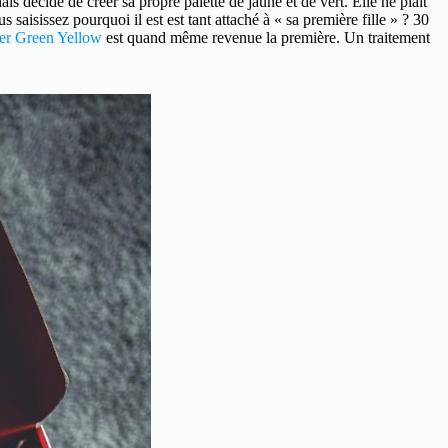
s décide de créer sa propre palette de jaune et de vert. Elle ne plait
aisissez pourquoi il est est tant attaché à « sa première fille » ? 30
er Green Yellow
est quand même revenue la première. Un traitement