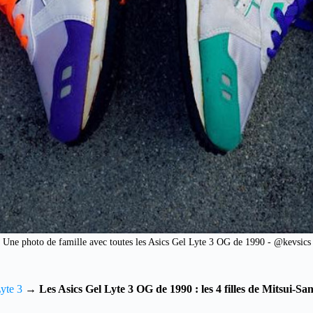
Une photo de famille avec toutes les Asics Gel Lyte 3 OG de 1990 - @kevsics
yte 3
→
Les Asics Gel Lyte 3 OG de 1990 : les 4 filles de Mitsui-Sa