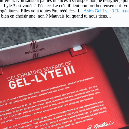
rent. Non satisfait par les nuances à sa disposition, le designer japonai
yte 3 est vouée à l’échec. Le créatif tient bon fort heureusement. Vous s
ogénitures. Elles vont toutes être rééditées. La
Asics Gel Lyte 3 Remast
it bien en choisir une, non ? Mauvais foi quand tu nous tiens…