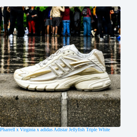
Pharrell x Virginia x adidas Adistar Jellyfish Triple White