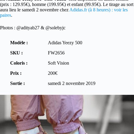
(prix : 129.95€), homme (199.95€) et enfant (99.95€). Le tirage au sort
aura lieu le samedi 2 novembre chez
Adidas.fr (à 8 heures) : voir les
paires
.
Photos : @adityab27 & @solebyjc
Modèle :
Adidas Yeezy 500
SKU :
FW2656
Coloris :
Soft Vision
Prix :
200€
Sortie :
samedi 2 novembre 2019