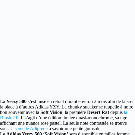
La
Yeezy 500
s’est mise en retrait durant environ 2 mois afin de laisser
la place à d’autres Adidas YZY.
La chunky sneaker se rappelle à notre
bon souvenir avec la
Soft Vision
, la première
Desert Rat
depuis
la
Blush 2.0
. Il s’agit d’une édition limitée quasi-monochrome, sa tige
affichant une nuance rose pastel. La seule note contrastée se trouve
sous
sa semelle Adiprene
à savoir une petite gumsole.
La
Adidas Yeezy 500 ‘Soft Vision’
sera disponible en tailles femme