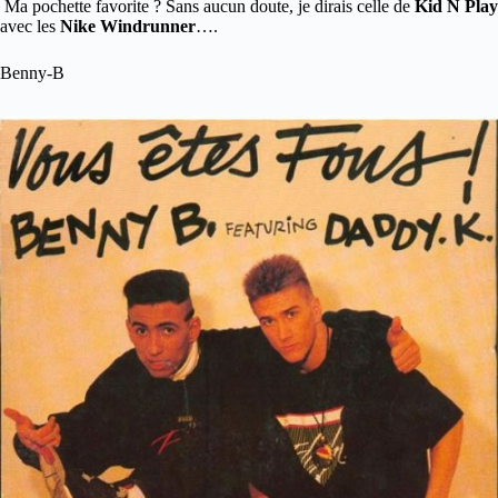
Ma pochette favorite ? Sans aucun doute, je dirais celle de
Kid N Play
avec les
Nike Windrunner
….
Benny-B