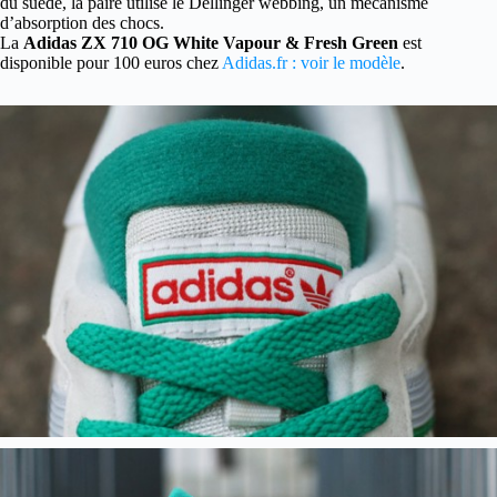
du suède, la paire utilise le Dellinger webbing, un mécanisme
d’absorption des chocs.
La
Adidas ZX 710 OG White Vapour & Fresh Green
est
disponible pour 100 euros chez
Adidas.fr : voir le modèle
.