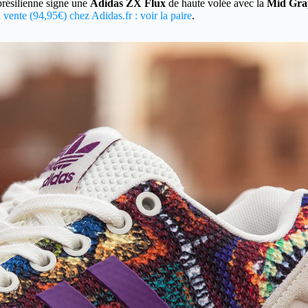
 brésilienne signe une
Adidas ZX Flux
de haute volée avec la
Mid Gra
 vente (94,95€) chez Adidas.fr : voir la paire
.