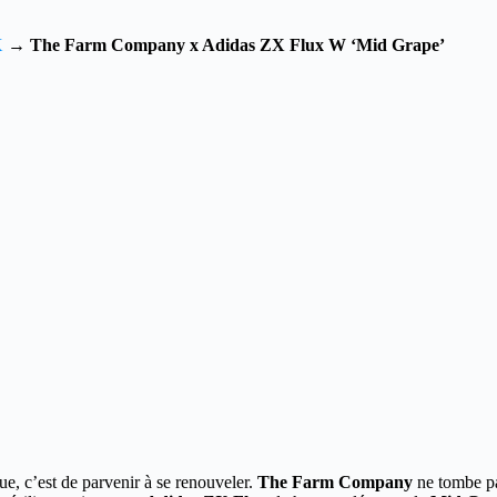
X
→
The Farm Company x Adidas ZX Flux W ‘Mid Grape’
ue, c’est de parvenir à se renouveler.
The Farm Company
ne tombe pas