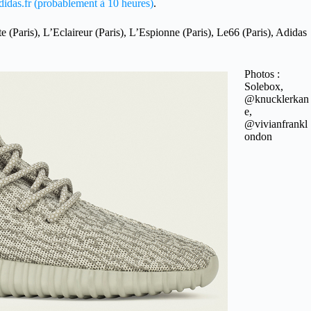
idas.fr (probablement à 10 heures)
.
 (Paris), L’Eclaireur (Paris), L’Espionne (Paris), Le66 (Paris), Adidas
Photos :
Solebox,
@knucklerkan
e,
@vivianfrankl
ondon