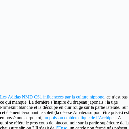
Les Adidas NMD CS1 influencées par la culture nippone
, ce n’est pas
ce qui manque.
La dernière s’inspire du drapeau japonais : la tige
Primeknit blanche et la découpe en cuir rouge sur la partie latérale. Sur
cet élément évoquant le soleil (la déesse Amaterasu pour être précis) est
embossé une carpe koï,
un poisson emblématique de l’Archipel
. A
quoi se réfère le gros coup de pinceau noir sur la partie supérieure de la
chaussure slip on ? Il s’agit de
l’Enso
, un cercle non fermé très présent