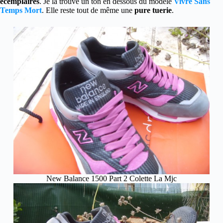
ecemplaires
. Je la trouve un ton en dessous du modèle
Vivre Sans
Temps Mort
. Elle reste tout de même une
pure tuerie
.
New Balance 1500 Part 2 Colette La Mjc