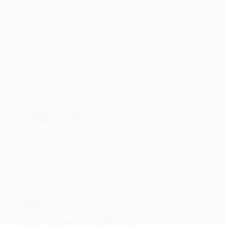
Sneakers-actus
30 août 2014
3 commentaires
Reebok Insta Pump Fury
,
Reebok Pump
Reebok Insta Pump Fury x Titolo ‘Alpha’
Titolo a fait honneur à la Insta Pump Fury en créant
cette magnifique paire.
Sneakers-actus
14 août 2014
Reebok Insta Pump Fury
,
Reebok Pump
Reebok Insta Pump Fury x Mita Sneakers x A
Bathing Ape
Les fans sont toujours aussi friands des