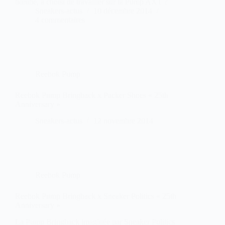
bombe, a choisi de travailler sur la Pump AXT ?
Sneakers-actus
10 décembre 2014
4 commentaires
Reebok Pump
Reebok Pump Bringback x Packer Shoes « 25th
Anniversary »
Sneakers-actus
12 novembre 2014
Reebok Pump
Reebok Pump Bringback x Sneaker Politics « 25th
Anniversary »
La Pump Bringback imaginée par Sneaker Politics