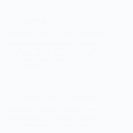
Reebok Pump
Reebok ZPump Fusion ‘Black/Solar Yellow/White’
La technologie Pump n’est pas exclusivement
réservée aux paires pour le basket (Omni Zone, Shaq
Attaq, Omni Lite) et le tennis (Court Victory)
Sneakers-actus
11 mars 2015
1 commentaire
Reebok Insta Pump Fury
,
Reebok Pump
Reebok Insta Pump Fury ‘Chinese New Year’
Pour les Chinois, 2015 est l’année de la chèvre.
Sneakers-actus
14 février 2015