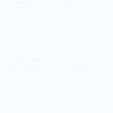
collaborations avec Bape. A la différence de la
précédente Insta Pump Fury, la marque de streetwear
a travaillé avec
Sneakers-actus
8 août 2014
1 commentaire
Reebok Insta Pump Fury
,
Reebok Pump
Reebok Insta Pump Fury x Footpatrol
Footpatrol participe au programme visant à célébrer
le 20ème anniversaire de la Insta Pump Fury.
Sneakers-actus
1 août 2014
Reebok Insta Pump Fury
,
Reebok Pump