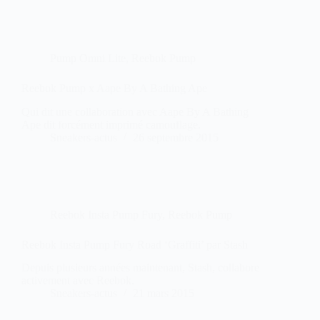
Pump Omni Lite
,
Reebok Pump
Reebok Pump x Aape By A Bathing Ape
Qui dit une collaboration avec Aape By A Bathing
Ape dit forcément imprimé camouflage.
Sneakers-actus
26 septembre 2015
Reebok Insta Pump Fury
,
Reebok Pump
Reebok Insta Pump Fury Road ‘Graffiti’ par Stash
Depuis plusieurs années maintenant, Stash, collabore
activement avec Reebok.
Sneakers-actus
21 mars 2015