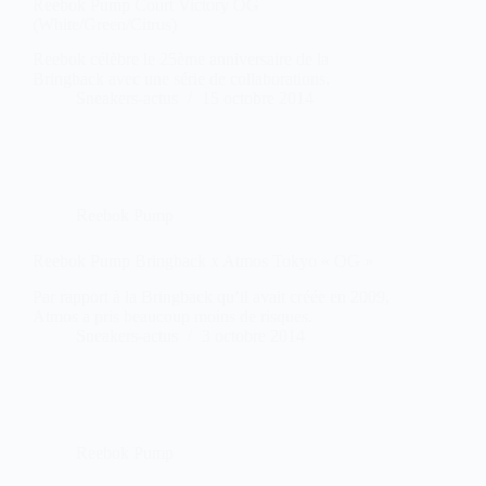
Reebok Pump Court Victory OG
(White/Green/Citrus)
Reebok célèbre le 25ème anniversaire de la
Bringback avec une série de collaborations.
Sneakers-actus
15 octobre 2014
Reebok Pump
Reebok Pump Bringback x Atmos Tokyo « OG »
Par rapport à la Bringback qu’il avait créée en 2009,
Atmos a pris beaucoup moins de risques.
Sneakers-actus
3 octobre 2014
Reebok Pump