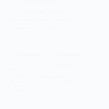
Reebok Pump
,
Reebok Shaqnosis
Reebok Shaqnosis Pump ‘Royal White’
J’ai constaté une chose avec les sneakers hybrides,
ça passe ou ça casse.
Sneakers-actus
25 mai 2016
Reebok Insta Pump Fury
,
Reebok Pump
Reebok Insta Pump Fury T Celebrate ‘Valentine’s
Day’
XOXO peut-on lire sur l’empeigne de la Reebok
Insta Pump Fury créée en l’honneur de la Saint-
Valentin 2016.
Sneakers-actus
19 février 2016