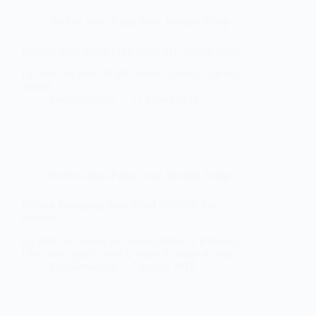
Reebok Insta Pump Fury
,
Reebok Pump
Reebok Insta Pump Fury Road SG ‘Winter Sage’
La Nike Air Max 90 SP ‘Moon Landing’ fait des
émules.
Sneakers-actus
17 février 2016
Reebok Insta Pump Fury
,
Reebok Pump
Reebok Instapump Fury Road ‘Year Of The
Monkey’
En 2016, le nouvel an chinois débute le 8 février.
Une année placée sous le signe du singe de feu.
Sneakers-actus
7 janvier 2016