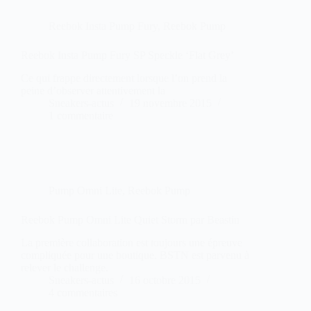
Reebok Insta Pump Fury
,
Reebok Pump
Reebok Insta Pump Fury SP Speckle ‘Flat Grey’
Ce qui frappe directement lorsque l’on prend la
peine d’observer attentivement la
Sneakers-actus
19 novembre 2015
1 commentaire
Pump Omni Lite
,
Reebok Pump
Reebok Pump Omni Lite Quiet Storm par Beastin
La première collaboration est toujours une épreuve
compliquée pour une boutique. BSTN est parvenu à
relever le challenge.
Sneakers-actus
16 octobre 2015
4 commentaires