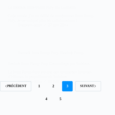
La Reebok Insta Pump Fury par Concepts
Cette année, j’ai vu défilé de nombreuses Insta Pump
Fury. Je ne compte plus les collaborations !
Sneakers-actus
27 juin 2014
Reebok Insta Pump Fury
,
Reebok Pump
Reebok Insta Pump Fury Camouflage par Solebox
La Insta Pump Fury est une des silhouettes favorites
d’Hikmet, le propriétaire de Solebox.
Sneakers-actus
26 juin 2014
1
2
3
PRÉCÉDENT
SUIVANT
4
5