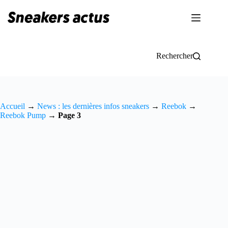
Passer
au
contenu
Rechercher
Accueil
→
News : les dernières infos sneakers
→
Reebok
→
Reebok Pump
→
Page 3