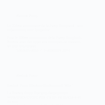
Reebok Pump
Le 25ème anniversaire de la Pump Bringback : une
collaboration avec Invincible
Pour le 20ème anniversaire de la Pump Bringback,
Reebok avait fait appel aux boutiques de sneakers
les plus renommées.
Sneakers-actus
5 septembre 2014
Reebok Pump
Reebok Pump Blacktop Battleground ‘Wax’
La Reebok Pump Blacktop Battleground
White/Black/Electric Pink n’a pas été conçue avec
du wax.