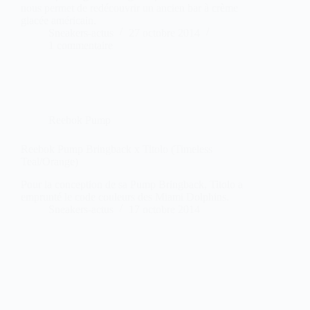
nous permet de redécouvrir un ancien bar à crème
glacée américain.
Sneakers-actus
27 octobre 2014
1 commentaire
Reebok Pump
Reebok Pump Bringback x Titolo (Timeless
Teal/Orange)
Pour la conception de sa Pump Bringback, Titolo a
emprunté le code couleurs des Miami Dolphins.
Sneakers-actus
17 octobre 2014