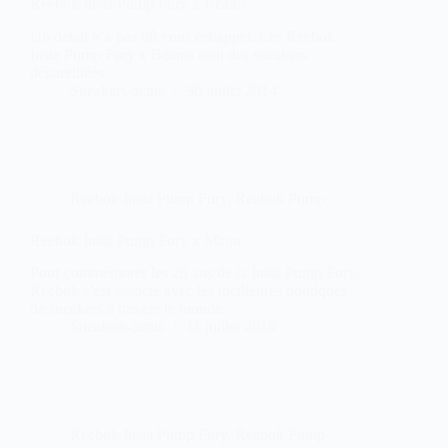
Reebok Insta Pump Fury x Beams
Un détail n’a pas dû vous échapper. Les Reebok
Insta Pump Fury x Beams sont des sneakers
dépareillées.
Sneakers-actus
30 juillet 2014
Reebok Insta Pump Fury
,
Reebok Pump
Reebok Insta Pump Fury x Major
Pour commémorer les 20 ans de la Insta Pump Fury,
Reebok s’est associé avec les meilleures boutiques
de sneakers à travers le monde.
Sneakers-actus
11 juillet 2014
Reebok Insta Pump Fury
,
Reebok Pump