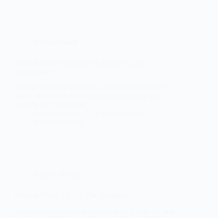
Reebok Pump
Reebok Pump Bringback x Solebox ’25th
Anniversary’
Ronnie Fieg, Ronnie Fieg. Les gens n’ont que ce
nom à la bouche. Je ne remets pas en cause les
qualités de l’Américain.
Sneakers-actus
12 décembre 2014
9 commentaires
Reebok Pump
Reebok Pump AXT x The Hundreds
Savez-vous pourquoi la marque dont le logo est une