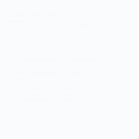
Reebok Insta Pump Fury Road SG ‘Winter Sage’
La Nike Air Max 90 SP ‘Moon Landing’ fait des
émules.
Sneakers-actus
17 février 2016
Reebok Insta Pump Fury
,
Reebok Pump
Reebok Instapump Fury Road ‘Year Of The
Monkey’
En 2016, le nouvel an chinois débute le 8 février.
Une année placée sous le signe du singe de feu.
Sneakers-actus
7 janvier 2016
Reebok Insta Pump Fury
,
Reebok Pump