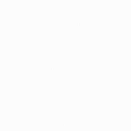
Reebok Insta Pump Fury ‘Chinese New Year’
Pour les Chinois, 2015 est l’année de la chèvre.
Sneakers-actus
14 février 2015
Reebok
,
Reebok Insta Pump Fury
Reebok Insta Pump Fury x Colette x LAMJC
La Reebok Insta Pump Fury x Colette x LAMJC
reprend le design de la Pump Bringback « 20th
Anniversary » (2009) créée par l’agence
Sneakers-actus
12 décembre 2014
Reebok Insta Pump Fury
,
Reebok Pump