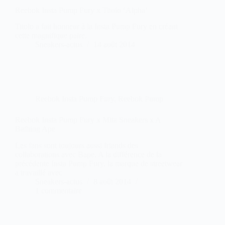
Reebok Insta Pump Fury x Titolo ‘Alpha’
Titolo a fait honneur à la Insta Pump Fury en créant
cette magnifique paire.
Sneakers-actus
14 août 2014
Reebok Insta Pump Fury
,
Reebok Pump
Reebok Insta Pump Fury x Mita Sneakers x A
Bathing Ape
Les fans sont toujours aussi friands des
collaborations avec Bape. A la différence de la
précédente Insta Pump Fury, la marque de streetwear
a travaillé avec
Sneakers-actus
8 août 2014
1 commentaire