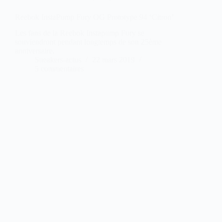
Reebok InstaPump Fury OG Prototype 94 ‘Citron’
Les fans de la Reebok Instapump Fury se
souviendront pendant longtemps de son 25ème
anniversaire.
Sneakers-actus
22 mars 2019
5 commentaires