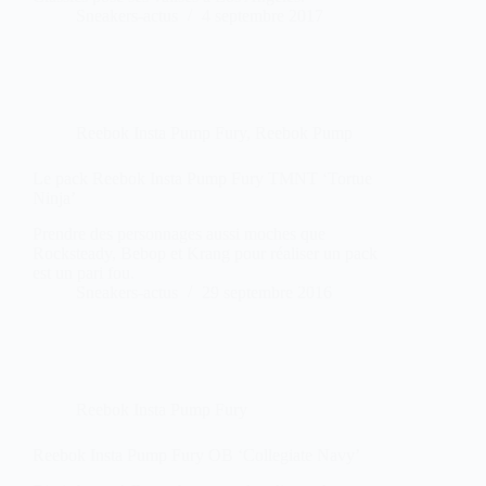
Sneakers-actus
4 septembre 2017
Reebok Insta Pump Fury
,
Reebok Pump
Le pack Reebok Insta Pump Fury TMNT ‘Tortue
Ninja’
Prendre des personnages aussi moches que
Rocksteady, Bebop et Krang pour réaliser un pack
est un pari fou.
Sneakers-actus
29 septembre 2016
Reebok Insta Pump Fury
Reebok Insta Pump Fury OB ‘Collegiate Navy’