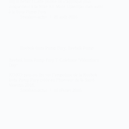
Big is better ! Cette phrase ne s’applique plus
uniquement à la Nike Air More Uptempo mais aussi
à la Insta Pump Fury.
Sneakers-actus
26 août 2016
Reebok Insta Pump Fury
,
Reebok Pump
Reebok Insta Pump Fury T Celebrate ‘Valentine’s
Day’
XOXO peut-on lire sur l’empeigne de la Reebok
Insta Pump Fury créée en l’honneur de la Saint-
Valentin 2016.
Sneakers-actus
19 février 2016