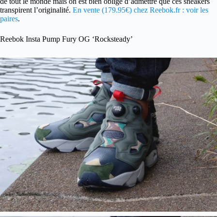
de tout le monde mais on est bien obligé d’admettre que ces sneakers
transpirent l’originalité.
En vente (179.95€) chez Reebok.fr : voir les
paires
.
Reebok Insta Pump Fury OG ‘Rocksteady’