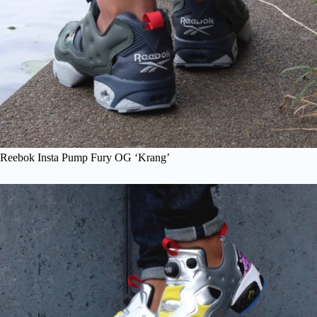
Reebok Insta Pump Fury OG ‘Krang’