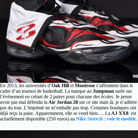
En 2013, les universités d’
Oak Hill
et
Montrose
s’affrontent dans le
cadre d’un tournoi de basketball. La marque au
Jumpman
surfe sur
l’événement en créant de 2 paires pour chacune des écoles.
Je pense
avoir pas mal défendu la
Air Jordan 28
sur ce site mais là, je n’adhère
pas du tout. L’imprimé ne m’emballe pas trop. Certaines boutiques ont
déjà reçu la paire. Apparemment, elle se vend bien…. La
AJ XX8
est
actuellement disponible (250 euros) au
Nike Store.fr
:
voir le modèle
.