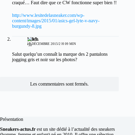
craqué… Faut dire que ce CW fonctionne super bien !!
http://www.lesitedelasneaker.com/wp-
content/images/2015/01/asics-gel-lyte-v-navy-
burgundy-8.jpg
Mitch
17 DÉCEMBRE 2015/2 H 09 MIN
Salut quelqu’un connaît la marque des 2 pantalons
jogging gris et noir sur les photos?
Les commentaires sont fermés.
Présentation
Sneakers-actus.fr
est un site dédié à l’actualité des sneakers
(homme, femme et enfant) né en 2010. Il offre une sélection