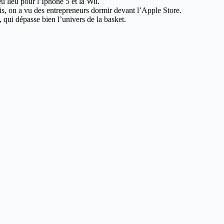
 lieu pour l’Iphone 5 et la Wii.
is, on a vu des entrepreneurs dormir devant l’Apple Store.
, qui dépasse bien l’univers de la basket.