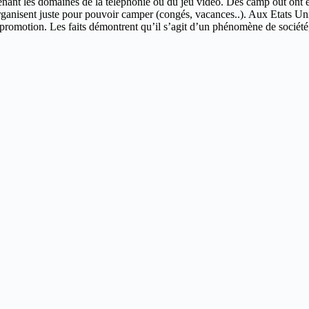
enant les domaines de la téléphonie ou du jeu vidéo. Des camp out ont eu
organisent juste pour pouvoir camper (congés, vacances..). Aux Etats Un
sa promotion. Les faits démontrent qu’il s’agit d’un phénomène de société