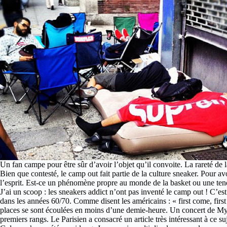
Un fan campe pour être sûr d’avoir l’objet qu’il convoite. La rareté de 
Bien que contesté, le camp out fait partie de la culture sneaker. Pour avo
l’esprit. Est-ce un phénomène propre au monde de la basket ou une ten
J’ai un scoop : les sneakers addict n’ont pas inventé le camp out ! C’es
dans les années 60/70. Comme disent les américains : « first come, fir
places se sont écoulées en moins d’une demie-heure. Un concert de Myl
premiers rangs. Le Parisien a consacré un article très intéressant à ce