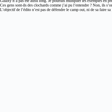
Galaxy n’a pas été aussi long. Je pourrais multiplier les exemples en pr
Ces gens sont-ils des clochards comme j’ai pu l’entendre ? Non, ils s’
L’objectif de l’édito n’est pas de défendre le camp out, ni de sa faire 