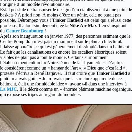
l’origine d’un modèle révolutionnaire.
Est-il possible de transposer le design d’un établissement à une paire de
baskets ? A priori non. A moins d’être un génie, cela ne parait pas
possible. Détrompez-vous !
Tinker Hatfield
est celui qui a réussi cette
prouesse. Il a tout simplement créé la
Nike Air Max 1
en s’inspirant
du
Centre Beaubourg
!
Après son inauguration en janvier 1977, des personnes estiment que le
Centre Pompidou n’est pas un monument sur le plan architectural.
Il laisse apparaître ce qui est généralement dissimulé dans un bâtiment.
Le fait que les canalisations ou encore les escaliers électriques soient
visibles ne plait pas à tout le monde. Certains surnomment
l’établissement culturel « Notre-Dame de la Tuyauterie ». D’autres
le considèrent comme un « hangar de l’art ». « Dieu que c’est laid »,
proteste l’écrivain René Barjavel. Il faut croire que
Tinker Hatfield
a
plutôt mauvais goût. « Je trouvais que la structure apparente de ce
bâtiment, était une formidable idée », avoue t-il dans une interview à
La MJC
. Il le décrit comme un « énorme bâtiment machine organique,
qui expose ses tripes au regard du monde ».