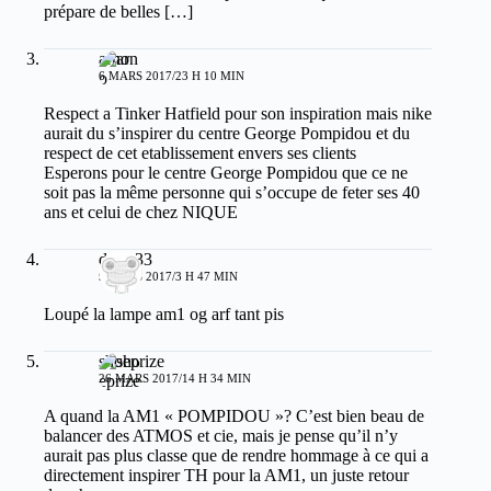
prépare de belles […]
arno
6 MARS 2017/23 H 10 MIN
Respect a Tinker Hatfield pour son inspiration mais nike
aurait du s’inspirer du centre George Pompidou et du
respect de cet etablissement envers ses clients
Esperons pour le centre George Pompidou que ce ne
soit pas la même personne qui s’occupe de feter ses 40
ans et celui de chez NIQUE
dams33
9 MARS 2017/3 H 47 MIN
Loupé la lampe am1 og arf tant pis
shoeprize
26 MARS 2017/14 H 34 MIN
A quand la AM1 « POMPIDOU »? C’est bien beau de
balancer des ATMOS et cie, mais je pense qu’il n’y
aurait pas plus classe que de rendre hommage à ce qui a
directement inspirer TH pour la AM1, un juste retour