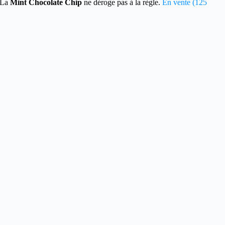
. La
Mint Chocolate Chip
ne déroge pas à la règle.
En vente (125