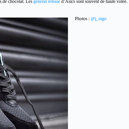
es de chocolat. Les
general release
d’Asics sont souvent de haute volée
Photos :
@j_rago