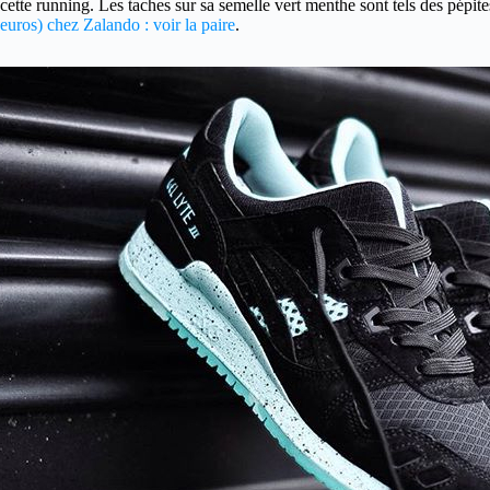
cette running. Les taches sur sa semelle vert menthe sont tels des pépit
euros) chez Zalando : voir la paire
.