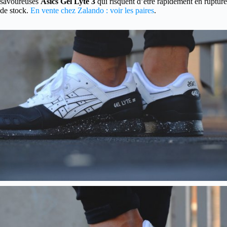
savoureuses
Asics Gel Lyte 3
qui risquent d’être rapidement en rupture
de stock.
En vente chez Zalando : voir les paires
.