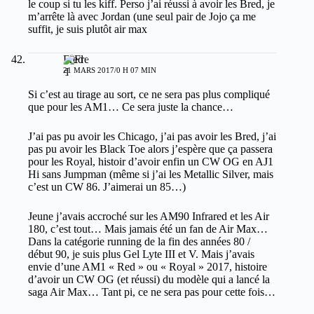
le coup si tu les kiff. Perso j’ai réussi à avoir les Bred, je
m’arrête là avec Jordan (une seul pair de Jojo ça me
suffit, je suis plutôt air max
Fred
21 MARS 2017/0 H 07 MIN
Si c’est au tirage au sort, ce ne sera pas plus compliqué
que pour les AM1… Ce sera juste la chance…
J’ai pas pu avoir les Chicago, j’ai pas avoir les Bred, j’ai
pas pu avoir les Black Toe alors j’espère que ça passera
pour les Royal, histoir d’avoir enfin un CW OG en AJ1
Hi sans Jumpman (même si j’ai les Metallic Silver, mais
c’est un CW 86. J’aimerai un 85…)
Jeune j’avais accroché sur les AM90 Infrared et les Air
180, c’est tout… Mais jamais été un fan de Air Max…
Dans la catégorie running de la fin des années 80 /
début 90, je suis plus Gel Lyte III et V. Mais j’avais
envie d’une AM1 « Red » ou « Royal » 2017, histoire
d’avoir un CW OG (et réussi) du modèle qui a lancé la
saga Air Max… Tant pi, ce ne sera pas pour cette fois…