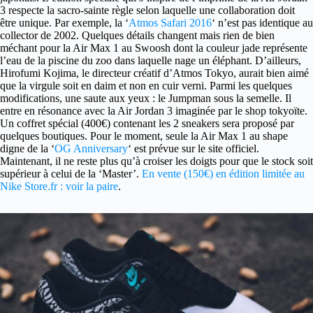
3 respecte la sacro-sainte règle selon laquelle une collaboration doit
être unique. Par exemple, la ‘
Atmos Safari 2016
‘ n’est pas identique au
collector de 2002. Quelques détails changent mais rien de bien
méchant pour la Air Max 1 au Swoosh dont la couleur jade représente
l’eau de la piscine du zoo dans laquelle nage un éléphant. D’ailleurs,
Hirofumi Kojima, le directeur créatif d’Atmos Tokyo, aurait bien aimé
que la virgule soit en daim et non en cuir verni. Parmi les quelques
modifications, une saute aux yeux : le Jumpman sous la semelle. Il
entre en résonance avec la Air Jordan 3 imaginée par le shop tokyoïte.
Un coffret spécial (400€) contenant les 2 sneakers sera proposé par
quelques boutiques. Pour le moment, seule la Air Max 1 au shape
digne de la ‘
OG Anniversary
‘ est prévue sur le site officiel.
Maintenant, il ne reste plus qu’à croiser les doigts pour que le stock soit
supérieur à celui de la ‘Master’.
En vente (150€) en édition limitée au
Nike Store.fr : voir la paire
.