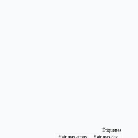
Étiquettes
#
air max atmos
#
air max day