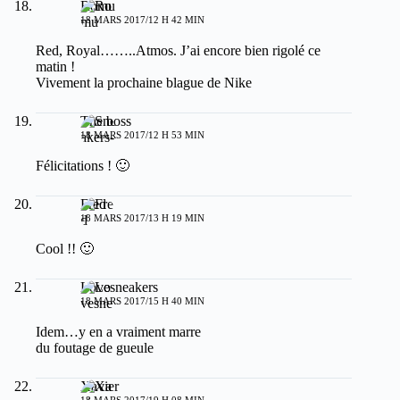
Romu
18 MARS 2017/12 H 42 MIN
Red, Royal……..Atmos. J’ai encore bien rigolé ce
matin !
Vivement la prochaine blague de Nike
The boss
18 MARS 2017/12 H 53 MIN
Félicitations ! 🙂
Fred
18 MARS 2017/13 H 19 MIN
Cool !! 🙂
Lovesneakers
18 MARS 2017/15 H 40 MIN
Idem…y en a vraiment marre
du foutage de gueule
Xavier
18 MARS 2017/19 H 08 MIN