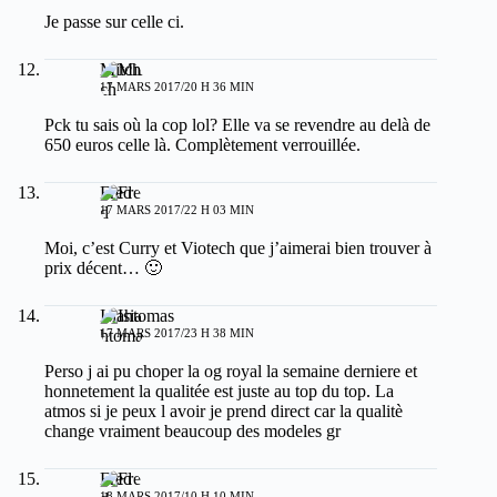
Je passe sur celle ci.
Mitch
17 MARS 2017/20 H 36 MIN
Pck tu sais où la cop lol? Elle va se revendre au delà de
650 euros celle là. Complètement verrouillée.
Fred
17 MARS 2017/22 H 03 MIN
Moi, c’est Curry et Viotech que j’aimerai bien trouver à
prix décent… 🙂
Isiahtomas
17 MARS 2017/23 H 38 MIN
Perso j ai pu choper la og royal la semaine derniere et
honnetement la qualitée est juste au top du top. La
atmos si je peux l avoir je prend direct car la qualitè
change vraiment beaucoup des modeles gr
Fred
18 MARS 2017/10 H 10 MIN