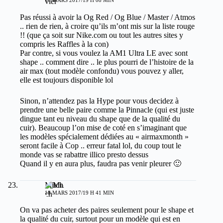
Pas réussi à avoir la Og Red / Og Blue / Master / Atmos
.. rien de rien, à croire qu’ils m’ont mis sur la liste rouge
!! (que ça soit sur Nike.com ou tout les autres sites y
compris les Raffles à la con)
Par contre, si vous voulez la AM1 Ultra LE avec sont
shape .. comment dire .. le plus pourri de l’histoire de la
air max (tout modèle confondu) vous pouvez y aller,
elle est toujours disponible lol
Sinon, n’attendez pas la Hype pour vous decidez à
prendre une belle paire comme la Pinnacle (qui est juste
dingue tant eu niveau du shape que de la qualité du
cuir). Beaucoup l’on mise de coté en s’imaginant que
les modèles spécialement dédiées au « airmaxmonth »
seront facile à Cop .. erreur fatal lol, du coup tout le
monde vas se rabattre illico presto dessus
Quand il y en aura plus, faudra pas venir pleurer 🙂
Mitch
18 MARS 2017/19 H 41 MIN
On va pas acheter des paires seulement pour le shape et
la qualité du cuir, surtout pour un modèle qui est en