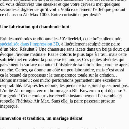
où vous découvrez une sneaker et que votre cerveau met quelques
secondes à digérer ce qu’il voit ? Voilà exactement l’effet que produit
ce chausson Air Max 1000. Entre curiosité et perplexité.
Une fabrication qui chamboule tout
Exit les méthodes traditionnelles !
Zellerfeld
, cette boîte allemande
spécialisée dans l’impression 3D
, a littéralement sculpté cette paire
d’un bloc. Résultat ? Une chaussure sans lacets dans un beige doux qui
évoque l’avoine matinale. Pas le coloris le plus tape-à-l’œil, mais cette
sobriété met en valeur la prouesse technique. Ces petites alvéoles qui
parsèment la surface racontent l’histoire de sa fabrication, couche après
couche. Certes, ça donne un côté un peu laboratoire, mais c’est aussi
ça la beauté du processus : la transparence totale sur la création. .
Bonus inattendu : ces micro-perforations permettent une excellente
respirabilité. D’après les retours, les pieds ne transpirent quasiment pas.
L’unité Air orange avec un hommage à Bill Bowerman qui dépasse ?
Pur génie ! Cette couleur vive réveille instantanément l’ensemble et
rappelle l’héritage Air Max. Sans elle, la paire passerait presque
inaperçue.
Innovation et tradition, un mariage délicat