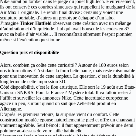
Nike aurait pu tomber dans le piège du jouet high-tech. Heureusement,
ils ont conservé ces courbes sinueuses qui rappellent le mudguard de la
Air Max 1 originale. Le rendu final divise : certains y voient une
sculpture portable, d’autres un prototype échappé d’un labo.
J’imagine
Tinker Hatfield
observant cette création avec un mélange
d’admiration et d’inquiétude. Lui qui avait bousculé les codes en 87
avec sa bulle d’air visible… Il reconnaîtrait sûrement l’esprit pionnier,
même si l’exécution questionne.
Question prix et disponibilité
Alors, combien ça coûte cette curiosité ? Autour de 180 euros selon
nos informations. C’est dans la fourchette haute, mais reste raisonnable
pour une innovation de cette ampleur. La question, c’est la durabilité à
long terme de cette impression 3D.
Côté disponibilité, c’est le flou artistique. Elle sort le 19 août aux États-
Unis sur SNKRS. Pour la France ? Mystère total. Il va falloir rester à
l’affût et surveiller les annonces Nike. Cette incertitude européenne
agace un peu, surtout quand on sait que Zellerfeld produit en
Allemagne.
D’après les premiers retours, la surprise vient du confort. Cette
construction moulée épouse naturellement le pied et offre un chaussant
vraiment agréable. Seul bémol : il faut apparemment prévoir une demi-
pointure au-dessus de votre taille habituelle.