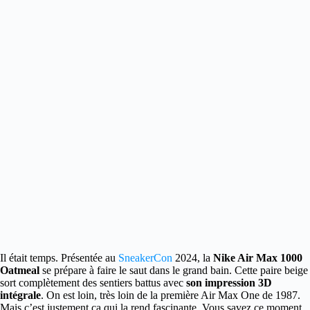
Il était temps. Présentée au
SneakerCon
2024, la
Nike Air Max 1000
Oatmeal
se prépare à faire le saut dans le grand bain. Cette paire beige
sort complètement des sentiers battus avec
son impression 3D
intégrale
.
On est loin, très loin de la première Air Max One de 1987.
Mais c’est justement ça qui la rend fascinante. Vous savez ce moment