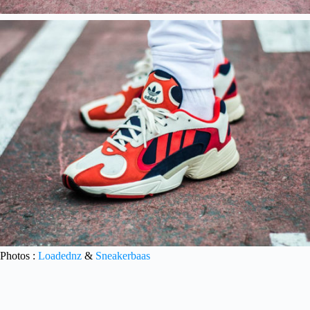
Photos :
Loadednz
&
Sneakerbaas