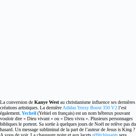
La conversion de
Kanye West
au christianisme influence ses dernières
créations artistiques.
La dernière
Adidas Yeezy Boost 350 V2
l’est
également.
Yecheil
(Yehiel en français) est un nom hébreux pouvant
vouloir dire « Dieu vivant » ou « Dieu vivra ». Plusieurs personnages
bibliques le portent. Sa sortie à quelques jours de Noël ne relève pas du
hasard. Un message subliminal de la part de l’auteur de Jesus is King ?
A vous de voir. La chaussure noire et aux lacets
réfléchissants
sera