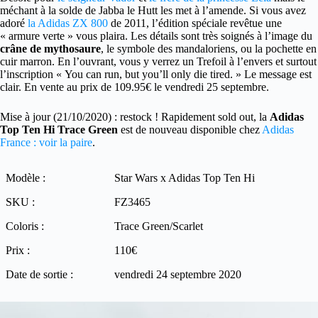
méchant à la solde de Jabba le Hutt les met à l’amende. Si vous avez
adoré
la Adidas ZX 800
de 2011, l’édition spéciale revêtue une
« armure verte » vous plaira. Les détails sont très soignés à l’image du
crâne de mythosaure
, le symbole des mandaloriens, ou la pochette en
cuir marron. En l’ouvrant, vous y verrez un Trefoil à l’envers et surtout
l’inscription « You can run, but you’ll only die tired. » Le message est
clair. En vente au prix de 109.95€ le vendredi 25 septembre.
Mise à jour (21/10/2020) : restock ! Rapidement sold out, la
Adidas
Top Ten Hi Trace Green
est de nouveau disponible chez
Adidas
France : voir la paire
.
Modèle :
Star Wars x Adidas Top Ten Hi
SKU :
FZ3465
Coloris :
Trace Green/Scarlet
Prix :
110€
Date de sortie :
vendredi 24 septembre 2020