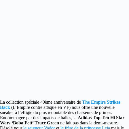
La collection spéciale 40ème anniversaire de
The Empire Strikes
Back
(L’Empire contre attaque en VF) nous offre
une nouvelle
sneaker à l’effigie du plus redoutable des chasseurs de primes.
Endommagée par des impacts de balles, la
Adidas Top Ten Hi Star
Wars ‘Boba Fett’ Trace Green
ne fait pas dans la demi-mesure.
Désolé pour
le seigneur Vador
et
le frère de la princesse Leia
mais le