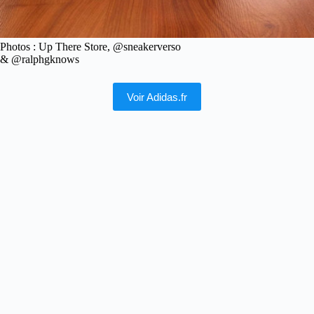
Photos : Up There Store, @sneakerverso
& @ralphgknows
Voir Adidas.fr