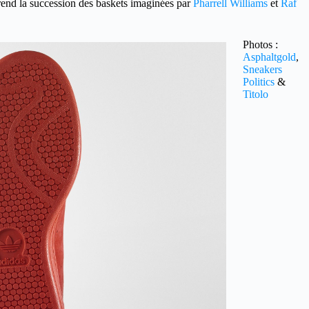
rend la succession des baskets imaginées par
Pharrell Williams
et
Raf
Photos :
Asphaltgold
,
Sneakers
Politics
&
Titolo