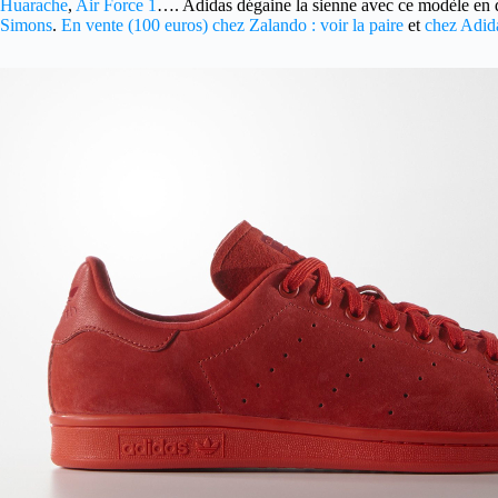
Huarache
,
Air Force 1
…. Adidas dégaine la sienne avec ce modèle en da
Simons
.
En vente (100 euros) chez Zalando : voir la paire
et
chez Adidas