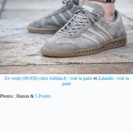
En vente (99.95€) chez Adidas.fr : voir la paire
et
Zalando : voir la
paire
Photos : Hanon &
5 Pointz