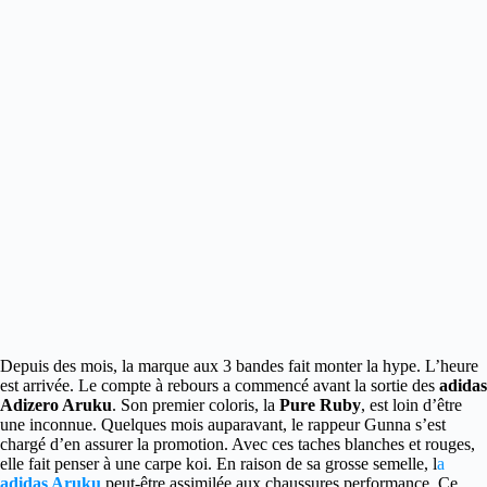
Depuis des mois, la marque aux 3 bandes fait monter la hype. L’heure
est arrivée. Le compte à rebours a commencé avant la sortie des
adidas
Adizero Aruku
.
Son premier coloris, la
Pure Ruby
, est loin d’être
une inconnue. Quelques mois auparavant, le rappeur Gunna s’est
chargé d’en assurer la promotion. Avec ces taches blanches et rouges,
elle fait penser à une carpe koi. En raison de sa grosse semelle, l
a
adidas Aruku
peut-être assimilée aux chaussures performance. Ce