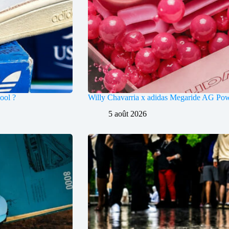
ool ?
Willy Chavarria x adidas Megaride AG Po
5 août 2026