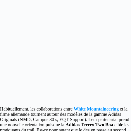
Habituellement, les collaborations entre
White Mountaineering
et la
firme allemande tournent autour des modèles de la gamme Adidas
Originals
(NMD, Campus 80’s, EQT Support). Leur partenariat prend
une nouvelle orientation puisque la
Adidas Terrex Two Boa
cible les
pratiquants du trail. Est-ce pour autant que le design passe au second