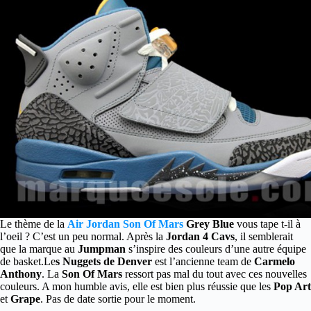
Le thème de la
Air Jordan Son Of Mars
Grey Blue
vous tape t-il à
l’oeil ? C’est un peu normal. Après la
Jordan 4 Cavs
, il semblerait
que la marque au
Jumpman
s’inspire des couleurs d’une autre équipe
de basket.
Le
s Nuggets de Denver
est l’ancienne team de
Carmelo
Anthony
. La
Son Of Mars
ressort pas mal du tout avec ces nouvelles
couleurs. A mon humble avis, elle est bien plus réussie que les
Pop Art
et
Grape
. Pas de date sortie pour le moment.