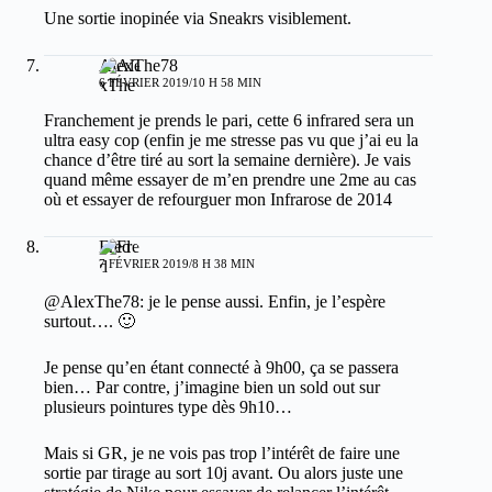
Une sortie inopinée via Sneakrs visiblement.
AlexThe78
6 FÉVRIER 2019/10 H 58 MIN
Franchement je prends le pari, cette 6 infrared sera un
ultra easy cop (enfin je me stresse pas vu que j’ai eu la
chance d’être tiré au sort la semaine dernière). Je vais
quand même essayer de m’en prendre une 2me au cas
où et essayer de refourguer mon Infrarose de 2014
Fred
7 FÉVRIER 2019/8 H 38 MIN
@AlexThe78: je le pense aussi. Enfin, je l’espère
surtout…. 🙂
Je pense qu’en étant connecté à 9h00, ça se passera
bien… Par contre, j’imagine bien un sold out sur
plusieurs pointures type dès 9h10…
Mais si GR, je ne vois pas trop l’intérêt de faire une
sortie par tirage au sort 10j avant. Ou alors juste une