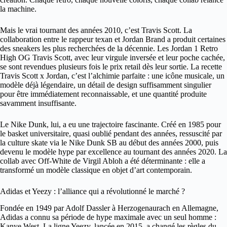
la machine.
Mais le vrai tournant des années 2010, c’est Travis Scott. La
collaboration entre le rappeur texan et Jordan Brand a produit certaines
des sneakers les plus recherchées de la décennie. Les Jordan 1 Retro
High OG Travis Scott, avec leur virgule inversée et leur poche cachée,
se sont revendues plusieurs fois le prix retail dès leur sortie. La recette
Travis Scott x Jordan, c’est l’alchimie parfaite : une icône musicale, un
modèle déjà légendaire, un détail de design suffisamment singulier
pour être immédiatement reconnaissable, et une quantité produite
savamment insuffisante.
Le Nike Dunk, lui, a eu une trajectoire fascinante. Créé en 1985 pour
le basket universitaire, quasi oublié pendant des années, ressuscité par
la culture skate via le Nike Dunk SB au début des années 2000, puis
devenu le modèle hype par excellence au tournant des années 2020. La
collab avec Off-White de Virgil Abloh a été déterminante : elle a
transformé un modèle classique en objet d’art contemporain.
Adidas et Yeezy : l’alliance qui a révolutionné le marché ?
Fondée en 1949 par Adolf Dassler à Herzogenaurach en Allemagne,
Adidas a connu sa période de hype maximale avec un seul homme :
Kanye West. La ligne Yeezy, lancée en 2015, a changé les règles du