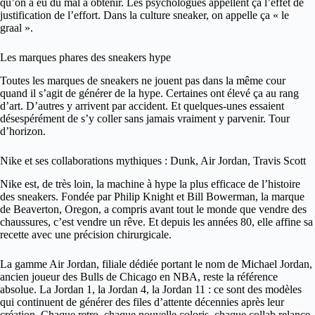
qu’on a eu du mal à obtenir. Les psychologues appellent ça l’effet de
justification de l’effort. Dans la culture sneaker, on appelle ça « le
graal ».
Les marques phares des sneakers hype
Toutes les marques de sneakers ne jouent pas dans la même cour
quand il s’agit de générer de la hype. Certaines ont élevé ça au rang
d’art. D’autres y arrivent par accident. Et quelques-unes essaient
désespérément de s’y coller sans jamais vraiment y parvenir. Tour
d’horizon.
Nike et ses collaborations mythiques : Dunk, Air Jordan, Travis Scott
Nike est, de très loin, la machine à hype la plus efficace de l’histoire
des sneakers. Fondée par Philip Knight et Bill Bowerman, la marque
de Beaverton, Oregon, a compris avant tout le monde que vendre des
chaussures, c’est vendre un rêve. Et depuis les années 80, elle affine sa
recette avec une précision chirurgicale.
La gamme Air Jordan, filiale dédiée portant le nom de Michael Jordan,
ancien joueur des Bulls de Chicago en NBA, reste la référence
absolue. La Jordan 1, la Jordan 4, la Jordan 11 : ce sont des modèles
qui continuent de générer des files d’attente décennies après leur
création. Chaque retro, chaque nouvelle coloris, chaque collab relance