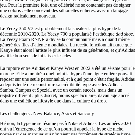
jeu. Pour la première fois, une célébrité ne se contentait pas de signer
une coloris : elle concevait des silhouettes entières, avec un langage
design radicalement nouveau.
Le Yeezy 350 V2 est probablement la sneaker la plus hype de la
décennie 2010-2020. La Yeezy 700 a popularisé l’esthétique
dad shoe
.
La Yeezy Foam RNNR a divisé la communauté mais a quand même
généré des files d’attente mondiales. La recette fonctionnait parce que
Kanye était alors l’artiste le plus influent de sa génération, et qu’Adidas
avait le bon sens de lui laisser les clés.
La rupture entre Adidas et Kanye West en 2022 a été un séisme pour le
marché. Elle a montré à quel point la hype d’une ligne entière pouvait
reposer sur une seule personnalité, et à quel point c’était fragile. Adidas
a depuis tenté de reconstruire sa crédibilité hype avec les Adidas
Samba, Campus et Spezial, avec un certain succès, mais dans un
registre différent : plus discret, moins spectaculaire, davantage ancré
dans une esthétique lifestyle que dans la culture du drop.
Les challengers : New Balance, Asics et Saucony
Hé non, la hype ne se résume pas à Nike et Adidas. Les années 2020
ont vu l’émergence de ce qu’on pourrait appeler la hype de niche,
portée par des marques qui n’avaient pas forcément de stratégie hype