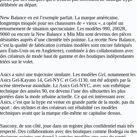
délibérée au départ.
New Balance en est l’exemple parfait. La marque américaine,
longtemps moquée pour ses chaussures de « vieux », a opéré un
retournement de situation spectaculaire. Les modèles 990, 2002R,
9060 ou encore la New Balance x Miu Miu sont devenus des pièces
désirables auprès d’une clientèle très pointue. La recette New Balance,
c’est la qualité de fabrication (certains modèles sont encore fabriqués
aux États-Unis ou en Angleterre), combinée à des collaborations avec
des créateurs de mode haut de gamme et des boutiques indépendantes
triées sur le volet.
Asics a suivi une trajectoire similaire. Les modèles
Gel
, notamment les
Asics Gel-Kayano 14, Gel-NYC et Gel-1130, ont été adoptés par la
scène streetwear mondiale. Lz Asics Gel-NYC, avec son esthétique
technique des années 90, est devenu l’une des silhouettes les plus
portées dans la mode urbaine actuelle. Ce qui est intéressant avec
Asics, c’est que la hype est venue en grande partie de la mode, pas du
sport : des stylistes et des créateurs ont réhabilité ces modèles
techniques avant que la marque elle-même ne capitalise dessus.
Saucony, de son côté, joue dans un registre plus confidentiel mais très
respecté. Des collaborations avec des boutiques comme Bodega ou des
designers pointus ont donné à certains modèles une aura de rareté