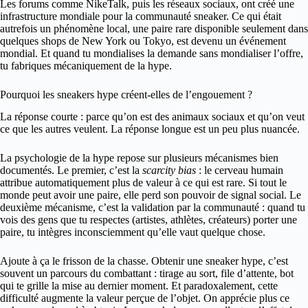
Les forums comme NikeTalk, puis les réseaux sociaux, ont créé une
infrastructure mondiale pour la communauté sneaker. Ce qui était
autrefois un phénomène local, une paire rare disponible seulement dans
quelques shops de New York ou Tokyo, est devenu un événement
mondial. Et quand tu mondialises la demande sans mondialiser l’offre,
tu fabriques mécaniquement de la hype.
Pourquoi les sneakers hype créent-elles de l’engouement ?
La réponse courte : parce qu’on est des animaux sociaux et qu’on veut
ce que les autres veulent. La réponse longue est un peu plus nuancée.
La psychologie de la hype repose sur plusieurs mécanismes bien
documentés. Le premier, c’est la
scarcity bias
: le cerveau humain
attribue automatiquement plus de valeur à ce qui est rare. Si tout le
monde peut avoir une paire, elle perd son pouvoir de signal social. Le
deuxième mécanisme, c’est la validation par la communauté : quand tu
vois des gens que tu respectes (artistes, athlètes, créateurs) porter une
paire, tu intègres inconsciemment qu’elle vaut quelque chose.
Ajoute à ça le frisson de la chasse. Obtenir une sneaker hype, c’est
souvent un parcours du combattant : tirage au sort, file d’attente, bot
qui te grille la mise au dernier moment. Et paradoxalement, cette
difficulté augmente la valeur perçue de l’objet. On apprécie plus ce