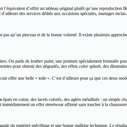
t l’équivalent d’offrir un tableau original plutôt qu’une reproduction IK
 d’ailleurs des services dédiés aux occasions spéciales, mariages inclus.
t pas qu’un pinceau et de la bonne volonté. Il existe plusieurs approches
aires. On parle de
leather paint
, une peinture spécialement formulée pour 
 teintes pour obtenir des dégradés, des effets
color splash
, des illustrat
 cuir offre une belle « toile ». C’est d’ailleurs pour ça que ces deux m
s
épais en coton, des lacets colorés, des aglets métallisés : un simple c
 immédiatement un effet streetwear affirmé sans toucher à la chaussur
e du matériel spécifique et une bonne maîtrise technique. Le résultat es