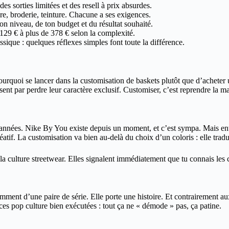
s sorties limitées et des resell à prix absurdes.
ure, broderie, teinture. Chacune a ses exigences.
on niveau, de ton budget et du résultat souhaité.
129 € à plus de 378 € selon la complexité.
ssique : quelques réflexes simples font toute la différence.
urquoi se lancer dans la customisation de baskets plutôt que d’acheter u
ent par perdre leur caractère exclusif. Customiser, c’est reprendre la ma
années. Nike By You existe depuis un moment, et c’est sympa. Mais entr
réatif. La customisation va bien au-delà du choix d’un coloris : elle tradu
a culture streetwear. Elles signalent immédiatement que tu connais les c
remment d’une paire de série. Elle porte une histoire. Et contrairement a
ences pop culture bien exécutées : tout ça ne « démode » pas, ça patine.