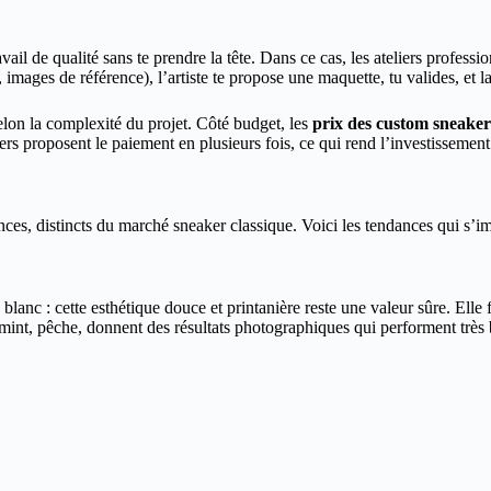
ail de qualité sans te prendre la tête. Dans ce cas, les ateliers professi
ages de référence), l’artiste te propose une maquette, tu valides, et la 
elon la complexité du projet. Côté budget, les
prix des custom sneaker
iers proposent le paiement en plusieurs fois, ce qui rend l’investissement
ces, distincts du marché sneaker classique. Voici les tendances qui s’i
nd blanc : cette esthétique douce et printanière reste une valeur sûre. Ell
 mint, pêche, donnent des résultats photographiques qui performent très b