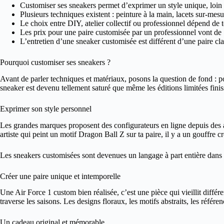
Customiser ses sneakers permet d’exprimer un style unique, loin de
Plusieurs techniques existent : peinture à la main, lacets sur-mes
Le choix entre DIY, atelier collectif ou professionnel dépend de t
Les prix pour une paire customisée par un professionnel vont de 
L’entretien d’une sneaker customisée est différent d’une paire cla
Pourquoi customiser ses sneakers ?
Avant de parler techniques et matériaux, posons la question de fond : po
sneaker est devenu tellement saturé que même les éditions limitées finiss
Exprimer son style personnel
Les grandes marques proposent des configurateurs en ligne depuis des 
artiste qui peint un motif Dragon Ball Z sur ta paire, il y a un gouffre c
Les sneakers customisées sont devenues un langage à part entière dans l
Créer une paire unique et intemporelle
Une Air Force 1 custom bien réalisée, c’est une pièce qui vieillit diffé
traverse les saisons. Les designs floraux, les motifs abstraits, les référ
Un cadeau original et mémorable