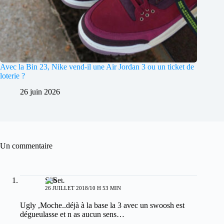
Avec la Bin 23, Nike vend-il une Air Jordan 3 ou un ticket de
loterie ?
26 juin 2026
Un commentaire
Seb
26 JUILLET 2018/10 H 53 MIN
Ugly ,Moche..déjà à la base la 3 avec un swoosh est
dégueulasse et n as aucun sens…