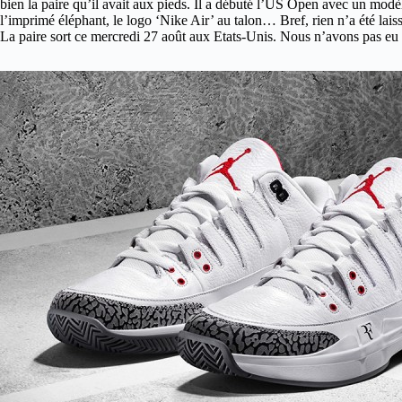
bien la paire qu’il avait aux pieds. Il a débuté l’US Open avec un mod
l’imprimé éléphant, le logo ‘Nike Air’ au talon… Bref, rien n’a été lais
La paire sort ce mercredi 27 août aux Etats-Unis. Nous n’avons pas eu d