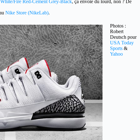
3 White/Fire Red-Cement Grey-Black
, ça envoie du lourd, non ? De
 au
Nike Store (NikeLab)
.
Photos :
Robert
Deutsch pour
USA Today
Sports
&
Yahoo