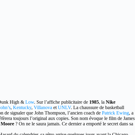
Dunk High &
Low
. Sur l’affiche publicitaire de
1985
, la
Nike
John’s
,
Kentucky
,
Villanova
et
UNLV
. La chaussure de basketball
 bon de signaler que John Thompson, l’ancien coach de
Patrick Ewing
, a
fèrera toujours l’original aux copies. Son nom évoque le film de James
r Moore
? On ne le saura jamais. Ce dernier a emporté le secret dans sa
 Hasard du calendrier, sa rétro arrive quelques jours avant la Chicago.