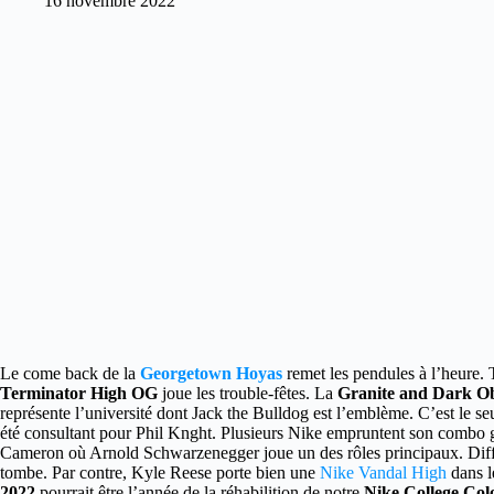
16 novembre 2022
Le come back de la
Georgetown Hoyas
remet les pendules à l’heure.
T
Terminator High OG
joue les trouble-fêtes. La
Granite and Dark O
représente l’université dont Jack the Bulldog est l’emblème. C’est le
été consultant pour Phil Knght. Plusieurs Nike empruntent son combo gr
Cameron où Arnold Schwarzenegger joue un des rôles principaux. Diffic
tombe. Par contre, Kyle Reese porte bien une
Nike Vandal High
dans l
2022
pourrait être l’année de la réhabilition de notre
Nike College Co