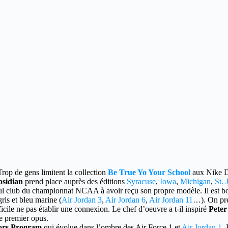
rop de gens limitent la collection
Be True Yo Your School
aux Nike 
bsidian
prend place auprès des éditions
Syracuse
,
Iowa
,
Michigan
,
St. 
 seul club du championnat NCAA à avoir reçu son propre modèle. Il est
is et bleu marine (
Air Jordan 3
,
Air Jordan 6
,
Air Jordan 11
…). On pré
ile ne pas établir une connexion. Le chef d’oeuvre a t-il inspiré
Pete
e premier opus.
lors Program
qui évolue dans l’ombre des Air Force 1 et
Air Jordan 1
.