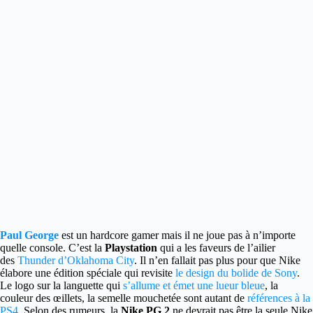
Paul George
est un hardcore gamer mais il ne joue pas à n’importe
quelle console.
C’est la
Playstation
qui a les faveurs de l’ailier
des
Thunder d’Oklahoma City
. Il n’en fallait pas plus pour que Nike
élabore une édition spéciale qui revisite
le design du bolide de Sony
.
Le logo sur la languette qui
s’allume et émet une lueur bleue
, la
couleur des œillets, la semelle mouchetée sont autant de
références à la
PS4
. Selon des rumeurs, la
Nike PG 2
ne devrait pas être la seule Nike